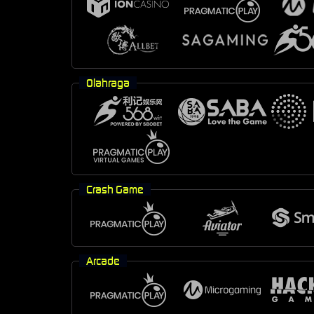
Olahraga
Crash Game
Arcade