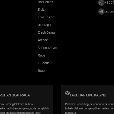
Hot Games
+855
Slots
csbos
Live Casino
Olahraga
Crash Game
Arcade
Sabung Ayam
Race
E-Sports
Togel
RUHAN OLAHRAGA
TARUHAN LIVE KASINO
ook Gaming Platform Terbaik
Platform Pilihan bagi perusahaan-perusa
kan lebih banyak game, odds yang lebih
terbaik di dunia, dengan pilihan variasi g
 dan menyediakan pilihan yang lebih
terbanyak