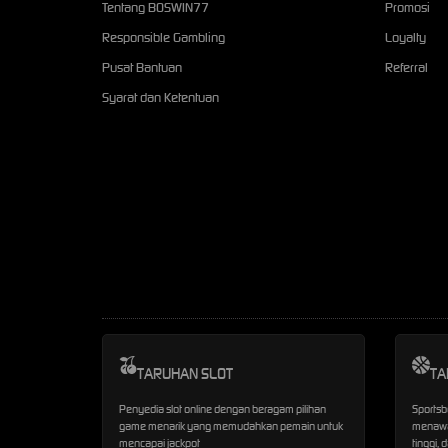
Tentang BOSWIN77
Promosi
Responsible Gambling
Loyalty
Pusat Bantuan
Referral
Syarat dan Ketentuan
TARUHAN SLOT
TA
Penyedia slot online dengan beragam pilihan
Sportsb
game menarik yang memudahkan pemain untuk
menawar
mencapai jackpot
tinggi,