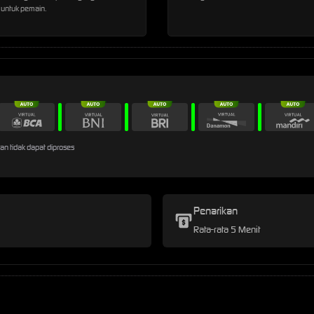
untuk pemain.
an tidak dapat diproses
Penarikan
Rata-rata 5 Menit