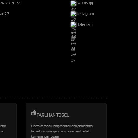
762772022
Whatsapp
win77
Instagram
Telegram
TARUHAN TOGEL
haan
Platform togel yang menarik dari perusahan
ame
terbaik di dunia yang menawarkan hadiah
kemenangan besar