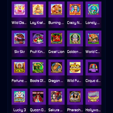
Wild Disco Night
Loy Krathong
Burning Xi-You
Crazy Nuozha
Lonely Planet
Skr Skr
Fruit King II
Great Lion
Golden Mayan
World Cup Russia 2018
Fortune Spirits
Boots Of Luck
Dragon Hunters
Wild Fudge
Cirque de fous
Lucky 3
Queen Of Dead
Sakura Legend
Pharaoh's Gold
Hollywood Pets