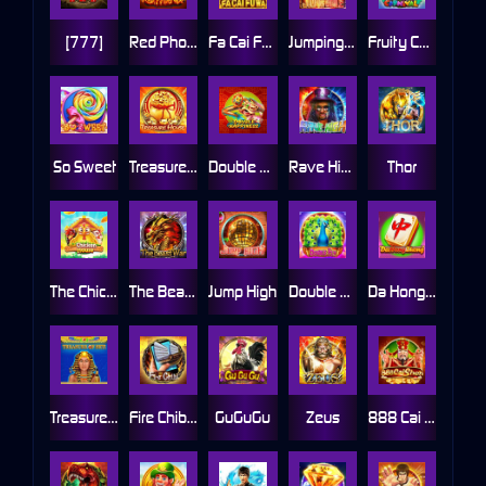
[777]
Red Phoenix
Fa Cai Fu Wa
Jumping Mobile
Fruity Carnival
So Sweet
Treasure House
Double Happiness
Rave High
Thor
The Chicken House
The Beast War
Jump High
Double Fly
Da Hong Zhong
Treasure of Seti
Fire Chibi M
GuGuGu
Zeus
888 Cai Shen