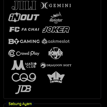
Sabung Ayam