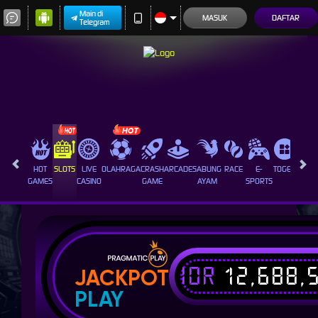
Main di
MASUK
DAFTAR
Telegram
HOT
SLOTS
LIVE
OLAHRAGA
CRASH
ARCADE
SABUNG
RACE
E-
TOGEL
PROM
GAMES
CASINO
GAME
AYAM
SPORTS
IDR
12,688,
JACKPOT
PLAY