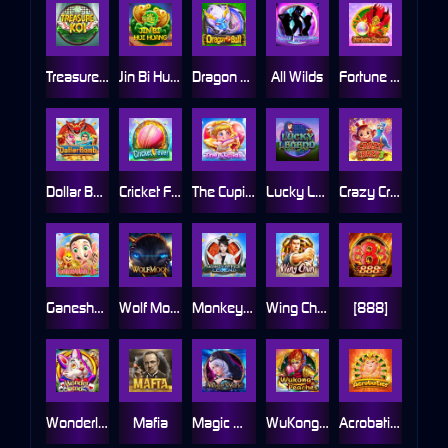
Treasure Koi
Jin Bi Hui Huang
Dragon Ball
All Wilds
Fortune Dragon
Dollar Bomb
Cricket Fever
The Cupids
Lucky Legend
Crazy Crazy 3
Ganesha Jr.
Wolf Moon
Monkey Office Legend
Wing Chun
[888]
Wonderland
Mafia
Magic World
WuKong&Peaches
Acrobatics