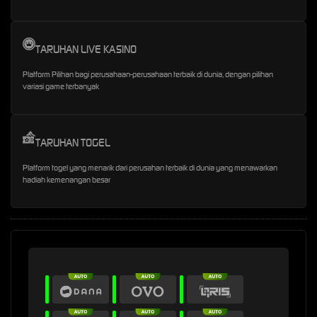
TARUHAN LIVE KASINO
Platform Pilihan bagi perusahaan-perusahaan terbaik di dunia, dengan pilihan
variasi game terbanyak
TARUHAN TOGEL
Platform togel yang menarik dari perusahan terbaik di dunia yang menawarkan
hadiah kemenangan besar