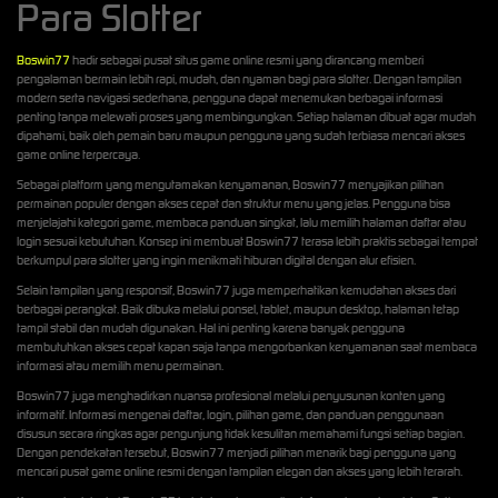
Para Slotter
Boswin77
hadir sebagai pusat situs game online resmi yang dirancang memberi
pengalaman bermain lebih rapi, mudah, dan nyaman bagi para slotter. Dengan tampilan
modern serta navigasi sederhana, pengguna dapat menemukan berbagai informasi
penting tanpa melewati proses yang membingungkan. Setiap halaman dibuat agar mudah
dipahami, baik oleh pemain baru maupun pengguna yang sudah terbiasa mencari akses
game online terpercaya.
Sebagai platform yang mengutamakan kenyamanan, Boswin77 menyajikan pilihan
permainan populer dengan akses cepat dan struktur menu yang jelas. Pengguna bisa
menjelajahi kategori game, membaca panduan singkat, lalu memilih halaman daftar atau
login sesuai kebutuhan. Konsep ini membuat Boswin77 terasa lebih praktis sebagai tempat
berkumpul para slotter yang ingin menikmati hiburan digital dengan alur efisien.
Selain tampilan yang responsif, Boswin77 juga memperhatikan kemudahan akses dari
berbagai perangkat. Baik dibuka melalui ponsel, tablet, maupun desktop, halaman tetap
tampil stabil dan mudah digunakan. Hal ini penting karena banyak pengguna
membutuhkan akses cepat kapan saja tanpa mengorbankan kenyamanan saat membaca
informasi atau memilih menu permainan.
Boswin77 juga menghadirkan nuansa profesional melalui penyusunan konten yang
informatif. Informasi mengenai daftar, login, pilihan game, dan panduan penggunaan
disusun secara ringkas agar pengunjung tidak kesulitan memahami fungsi setiap bagian.
Dengan pendekatan tersebut, Boswin77 menjadi pilihan menarik bagi pengguna yang
mencari pusat game online resmi dengan tampilan elegan dan akses yang lebih terarah.