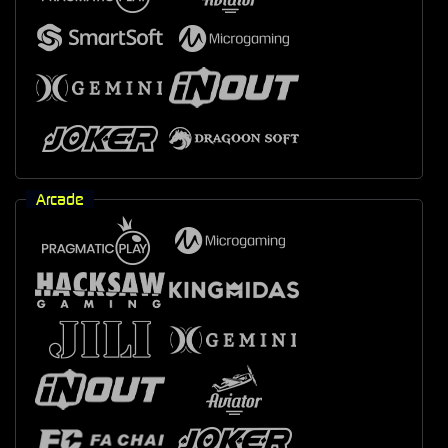
Arcade