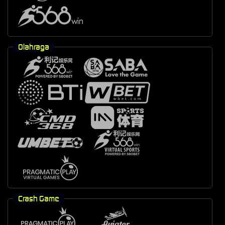
Olahraga
Crash Game