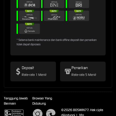
* Selama bank maintenance dan bank offline deposit dan penarikan
tidak dapat diproses
Deposit
Penarikan
Rata-rata 1 Menit
Rata-rata 5 Menit
Tanggung Jawab
Browser Yang
Bermain
Didukung
©2026 BOSWIN77. Hak cipta
dilindungi | 18+